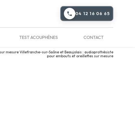
04 12 16 06 65
TEST ACOUPHÈNES
CONTACT
 sur mesure Villefranche-sur-Saône et Beaujolais : audioprothésiste
pour embouts et oreillettes sur mesure
isque (*) sont obligatoires
Prénom