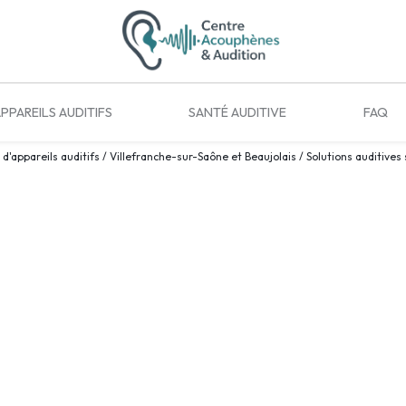
PPAREILS AUDITIFS
SANTÉ AUDITIVE
FAQ
'appareils auditifs / Villefranche-sur-Saône et Beaujolais / Solutions auditives
es sur mesure
Contactez-nous
Les champs indiqués par un astér
-Saône et
oprothésiste
Nom*
eillettes sur