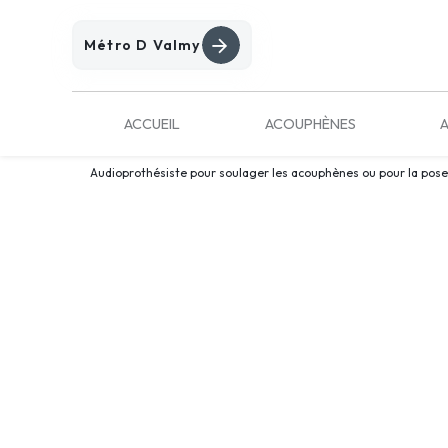
Métro D Valmy
ACCUEIL
ACOUPHÈNES
A
Audioprothésiste pour soulager les acouphènes ou pour la pose d
Solutions auditiv
Villefranche-sur
Beaujolais : audi
pour embouts et or